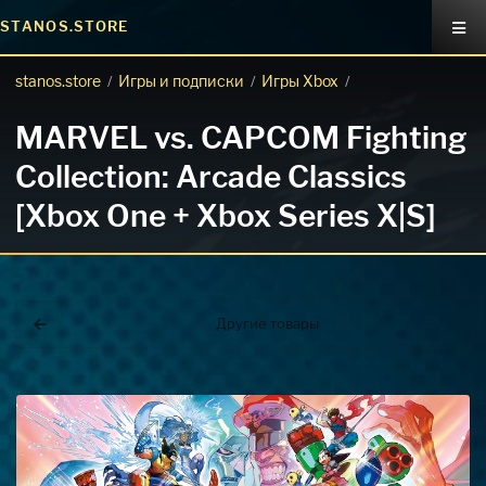
STANOS.STORE
stanos.store
Игры и подписки
Игры Xbox
/
/
/
MARVEL vs. CAPCOM Fighting
Collection: Arcade Classics
[Xbox One + Xbox Series X|S]
Другие товары
Покупка игр
PlayStation
Как создать аккаунт PlayStation с
турецким регионом?
Как включить 2х факторную
верификацию? Что такое TOTP
ключ?
Xbox
Как создать аккаунт Microsoft с
турецким регионом?
ВСЕ ВОПРОСЫ И ОТВЕТЫ
НАПИСАТЬ ОПЕРАТОРУ