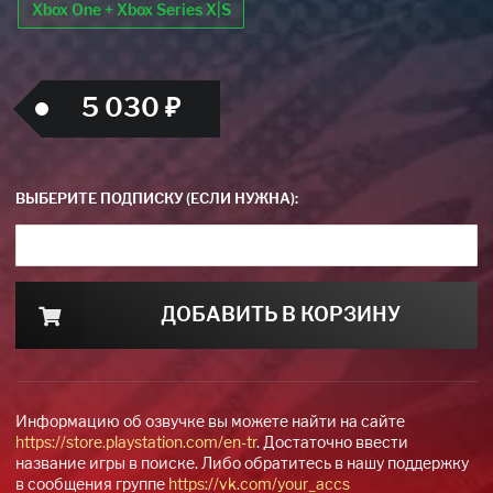
Xbox One + Xbox Series X|S
5 030 ₽
ВЫБЕРИТЕ ПОДПИСКУ (ЕСЛИ НУЖНА):
ДОБАВИТЬ В КОРЗИНУ
Информацию об озвучке вы можете найти на сайте
https://store.playstation.com/en-tr
. Достаточно ввести
название игры в поиске. Либо обратитесь в нашу поддержку
в сообщения группе
https://vk.com/your_accs