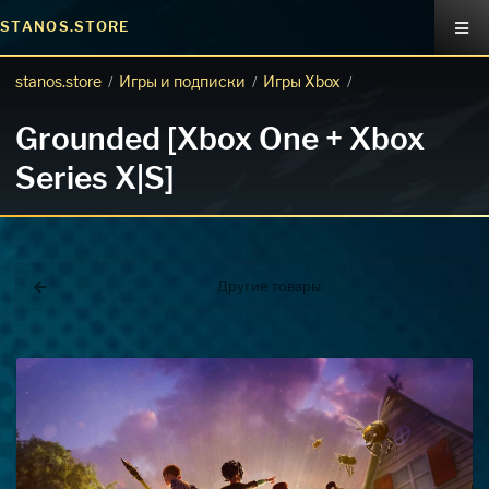
STANOS.STORE
stanos.store
Игры и подписки
Игры Xbox
/
/
/
Grounded [Xbox One + Xbox
Series X|S]
Другие товары
Покупка игр
PlayStation
Как создать аккаунт PlayStation с
турецким регионом?
Как включить 2х факторную
верификацию? Что такое TOTP
ключ?
Xbox
Как создать аккаунт Microsoft с
турецким регионом?
ВСЕ ВОПРОСЫ И ОТВЕТЫ
НАПИСАТЬ ОПЕРАТОРУ