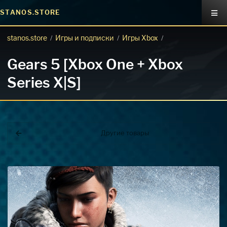
STANOS.STORE
stanos.store
Игры и подписки
Игры Xbox
/
/
/
Gears 5 [Xbox One + Xbox
Series X|S]
Другие товары
Покупка игр
PlayStation
Как создать аккаунт PlayStation с
турецким регионом?
Как включить 2х факторную
верификацию? Что такое TOTP
ключ?
Xbox
Как создать аккаунт Microsoft с
турецким регионом?
ВСЕ ВОПРОСЫ И ОТВЕТЫ
НАПИСАТЬ ОПЕРАТОРУ