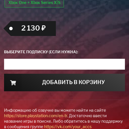
Xbox One + Xbox Series X|S
2 130 ₽
ВЫБЕРИТЕ ПОДПИСКУ (ЕСЛИ НУЖНА):
ДОБАВИТЬ В КОРЗИНУ
Информацию об озвучке вы можете найти на сайте
https://store.playstation.com/en-tr
. Достаточно ввести
название игры в поиске. Либо обратитесь в нашу поддержку
в сообщения группе
https://vk.com/your_accs