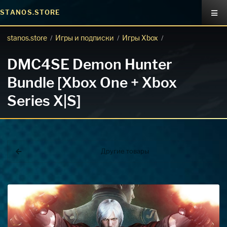
STANOS.STORE
stanos.store
Игры и подписки
Игры Xbox
/
/
/
DMC4SE Demon Hunter
Bundle [Xbox One + Xbox
Series X|S]
Другие товары
Покупка игр
PlayStation
Как создать аккаунт PlayStation с
турецким регионом?
Как включить 2х факторную
верификацию? Что такое TOTP
ключ?
Xbox
Как создать аккаунт Microsoft с
турецким регионом?
ВСЕ ВОПРОСЫ И ОТВЕТЫ
НАПИСАТЬ ОПЕРАТОРУ