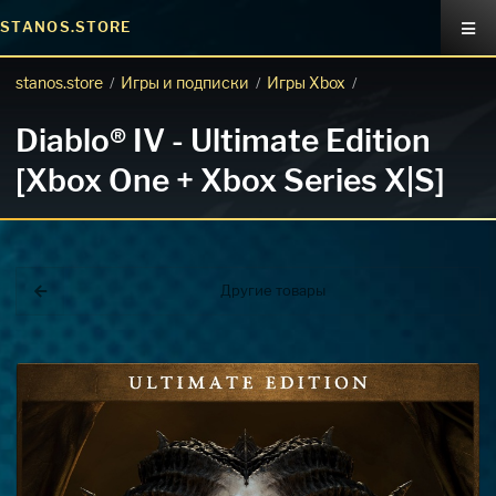
STANOS.STORE
stanos.store
Игры и подписки
Игры Xbox
/
/
/
Diablo® IV - Ultimate Edition
[Xbox One + Xbox Series X|S]
Другие товары
Покупка игр
PlayStation
Как создать аккаунт PlayStation с
турецким регионом?
Как включить 2х факторную
верификацию? Что такое TOTP
ключ?
Xbox
Как создать аккаунт Microsoft с
турецким регионом?
ВСЕ ВОПРОСЫ И ОТВЕТЫ
НАПИСАТЬ ОПЕРАТОРУ