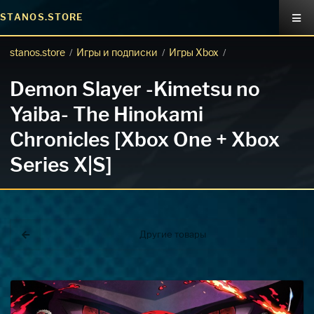
STANOS.STORE
stanos.store
Игры и подписки
Игры Xbox
/
/
/
Demon Slayer -Kimetsu no
Yaiba- The Hinokami
Chronicles [Xbox One + Xbox
Series X|S]
Покупка игр
PlayStation
Как создать аккаунт PlayStation с
турецким регионом?
Другие товары
Как включить 2х факторную
верификацию? Что такое TOTP
ключ?
Xbox
Как создать аккаунт Microsoft с
турецким регионом?
ВСЕ ВОПРОСЫ И ОТВЕТЫ
НАПИСАТЬ ОПЕРАТОРУ