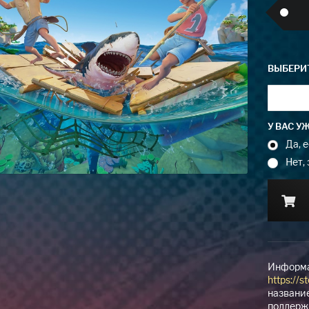
ВЫБЕРИТ
У ВАС У
Да, 
Нет,
Информа
https://s
название
поддерж