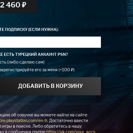
2 460 ₽
Е ПОДПИСКУ (ЕСЛИ НУЖНА):
ЖЕ ЕСТЬ ТУРЕЦКИЙ АККАУНТ PSN?
есть (либо сделаю сам)
 зарегистрируйте его за меня (+100 ₽)
ДОБАВИТЬ В КОРЗИНУ
цию об озвучке вы можете найти на сайте
tore.playstation.com/en-tr
. Достаточно ввести
 игры в поиске. Либо обратитесь в нашу
ку в сообщения группе
https://vk.com/your_accs