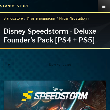
STANOS.STORE
stanos.store
Игры и подписки
Игры PlayStation
/
/
/
Disney Speedstorm - Deluxe
Founder’s Pack [PS4 + PS5]
Другие товары
Покупка игр
PlayStation
Как создать аккаунт PlayStation с
турецким регионом?
Как включить 2х факторную
верификацию? Что такое TOTP
ключ?
Xbox
Как создать аккаунт Microsoft с
турецким регионом?
ВСЕ ВОПРОСЫ И ОТВЕТЫ
НАПИСАТЬ ОПЕРАТОРУ