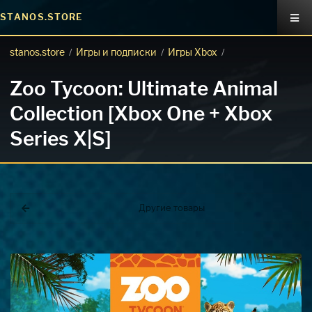
STANOS.STORE
stanos.store
Игры и подписки
Игры Xbox
/
/
/
Zoo Tycoon: Ultimate Animal
Collection [Xbox One + Xbox
Series X|S]
Другие товары
Покупка игр
PlayStation
Как создать аккаунт PlayStation с
турецким регионом?
Как включить 2х факторную
верификацию? Что такое TOTP
ключ?
Xbox
Как создать аккаунт Microsoft с
турецким регионом?
ВСЕ ВОПРОСЫ И ОТВЕТЫ
НАПИСАТЬ ОПЕРАТОРУ