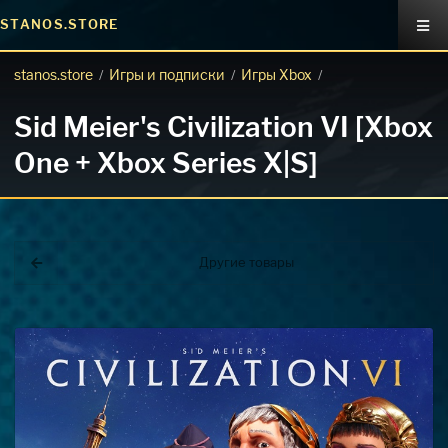
STANOS.STORE
stanos.store
Игры и подписки
Игры Xbox
/
/
/
Sid Meier's Civilization VI [Xbox
One + Xbox Series X|S]
Другие товары
Покупка игр
PlayStation
Как создать аккаунт PlayStation с
турецким регионом?
Как включить 2х факторную
верификацию? Что такое TOTP
ключ?
Xbox
Как создать аккаунт Microsoft с
турецким регионом?
ВСЕ ВОПРОСЫ И ОТВЕТЫ
НАПИСАТЬ ОПЕРАТОРУ