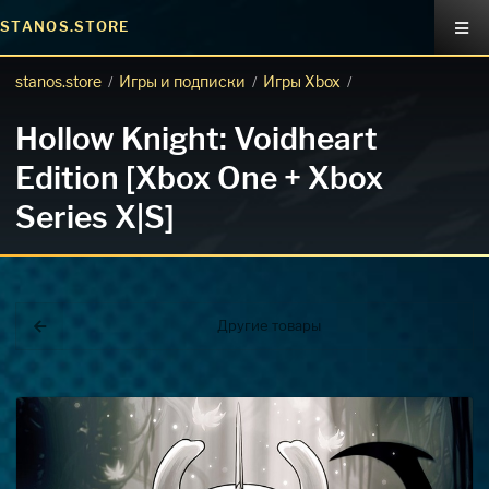
STANOS.STORE
stanos.store
Игры и подписки
Игры Xbox
/
/
/
Hollow Knight: Voidheart
Edition [Xbox One + Xbox
Series X|S]
Другие товары
Покупка игр
PlayStation
Как создать аккаунт PlayStation с
турецким регионом?
Как включить 2х факторную
верификацию? Что такое TOTP
ключ?
Xbox
Как создать аккаунт Microsoft с
турецким регионом?
ВСЕ ВОПРОСЫ И ОТВЕТЫ
НАПИСАТЬ ОПЕРАТОРУ