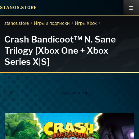
STANOS.STORE
stanos.store
Игры и подписки
Игры Xbox
/
/
/
Crash Bandicoot™ N. Sane
Trilogy [Xbox One + Xbox
Series X|S]
Другие товары
Покупка игр
PlayStation
Как создать аккаунт PlayStation с
турецким регионом?
Как включить 2х факторную
верификацию? Что такое TOTP
ключ?
Xbox
Как создать аккаунт Microsoft с
турецким регионом?
ВСЕ ВОПРОСЫ И ОТВЕТЫ
НАПИСАТЬ ОПЕРАТОРУ