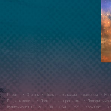
Помощь
Отзывы
Пользовательское соглашение
Кон
Продать монеты
Партнёрская программа
Подарить мо
Купить монеты FC 26
ПК
PS4
PS5
Xbox One
Xb