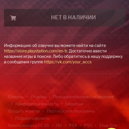
НЕТ В НАЛИЧИИ
Информацию об озвучке вы можете найти на сайте
https://store.playstation.com/en-tr
. Достаточно ввести
название игры в поиске. Либо обратитесь в нашу поддержку
в сообщения группе
https://vk.com/your_accs
Помощь
Отзывы
Пользовательское соглашение
Конфиденциальность
Гарантии
Продать монеты
Партнёрская программа
Подарить монеты
Купить монеты FC 26
ПК
PS4
PS5
Xbox One